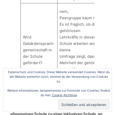
nein,
Peergruppe kaum möglich
Es ist fraglich, ob die
gehörlosen
Wird
Lehrkräfte in dieser inklusiven
Gebärdensprach-
Schule arbeiten wollen. Die
gemeinschaft in
kleine
der Schule
Umfrage zeigt, dass die große
gefördert?
Mehrheit der gehörlosen
Lehrkräfte
Datenschutz und Cookies: Diese Website verwendet Cookies. Wenn du
nicht in dieser inklusiven
die Website weiterhin nutzt, stimmst du der Verwendung von Cookies
zu.
Schule
arbeiten will.
Weitere Informationen, beispielsweise zur Kontrolle von Cookies, findest
du hier:
Cookie-Richtlinie
Das Gesamtkonzept der Umstrukturierung der
allgemeinen Schule zu einer inklusiven Schule, an