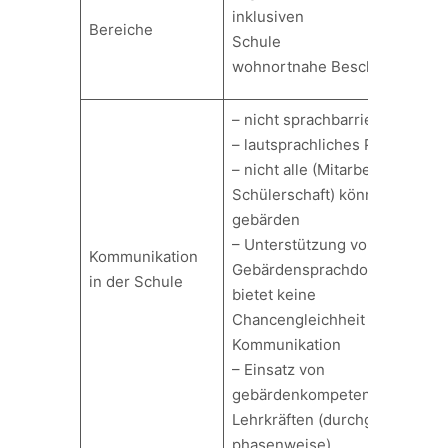
inklusiven
Bereiche
Schule
wohnortnahe Beschulung
– nicht sprachbarrierefrei
– lautsprachliches Privileg
– nicht alle (Mitarbeitende und
Schülerschaft) können
gebärden
– Unterstützung von
Kommunikation
Gebärdensprachdolmetschern
in der Schule
bietet keine
Chancengleichheit in der
Kommunikation
– Einsatz von
gebärdenkompetenten
Lehrkräften (durchgehend?/
phasenweise)